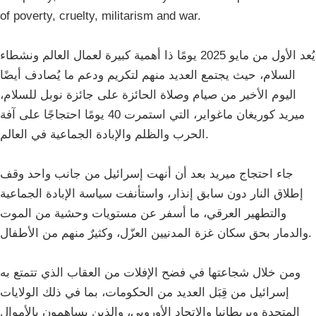
of poverty, cruelty, militarism and war.
يُعد الأول من مايو 2025 يومًا ذا أهمية كبيرة لعمال العالم ونشطاء
السلام، حيث يجتمع العديد منهم لتكريم ودعم ما يُصادف أيضًا
اليوم الأخير من صيام وصلاة الحائزة على جائزة نوبل للسلام،
ميريد كوريغان ماغواير، التي استمرت 40 يومًا احتجاجًا على آفة
الحرب والظلم والإبادة الجماعية في العالم.
جاء احتجاج ميريد بعد أن أنهت إسرائيل من جانب واحد وقف
إطلاق النار دون سابق إنذار، واستأنفت سياسة الإبادة الجماعية
والتطهير العرقي، ما أسفر عن مستويات وحشية من الموت
والدمار بحق سكان غزة المدنيين العزّل، وكثيرٌ منهم من الأطفال.
ومن خلال شجاعتها في فضح الإفلات من العقاب الذي تتمتع به
إسرائيل من قِبَل العديد من الحكومات، بما في ذلك الولايات
المتحدة وبريطانيا والاتحاد الأوروبي، والذين يساهمون بالأموال